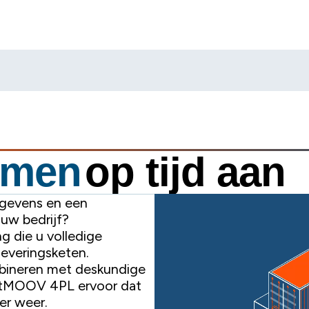
omen
op tijd aan
egevens en een
uw bedrijf?
g die u volledige
leveringsketen.
bineren met deskundige
artMOOV 4PL ervoor dat
er weer.