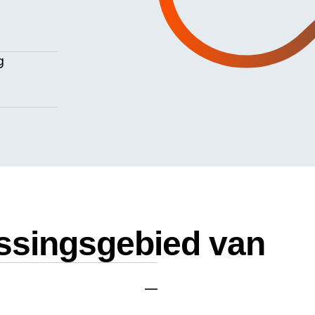
g
assingsgebied van
sm