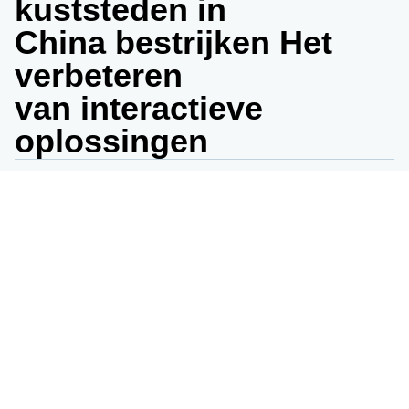
kuststeden in
China bestrijken Het
verbeteren
van interactieve
oplossingen
Gebonden
| niet-gebonden
magazijnen
Geavanceerd, zeer veilig en efficiënt
Het magazijn in Shanghai fungeert
als onze centrale hub. Met een
gecombineerde capaciteit van meer
dan 80% van de totale 154.000
vierkante meter van al onze
magazijnen in China, garanderen